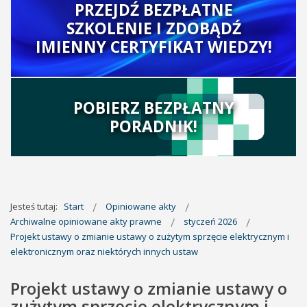
PRZEJDŹ BEZPŁATNE
SZKOLENIE I ZDOBĄDŹ
IMIENNY CERTYFIKAT WIEDZY!
POBIERZ BEZPŁATNY
PORADNIK!
Jesteś tutaj:
Start
Opiniowane akty
Archiwalne opiniowane akty prawne
styczeń 2026
Projekt ustawy o zmianie ustawy o zużytym sprzęcie elektrycznym i
elektronicznym oraz niektórych innych ustaw
Projekt ustawy o zmianie ustawy o
zużytym sprzęcie elektrycznym i