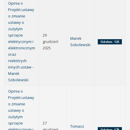
Opinia o
Projekt ustawy
o zmianie
ustawy o
zużytym
sprzęcie
29
Marek
elektrycznym i
grudzień
Odsłon: 125
Sobolewski
elektronicznym
2025
oraz
niektórych
innych ustaw -
Marek
Sobolewski
Opinia o
Projekt ustawy
o zmianie
ustawy o
zużytym
sprzęcie
27
Tomasz
elektrycznym i
grudzień
Odsłon: 175