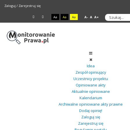
Zaloguj
/
Zarejestruj się
Aa
Aa
Aa
A-
A
A+
Idea
Zespół opiniujący
Uczestnicy projektu
Opiniowane akty
Aktualnie opiniowane
Kalendarium
Archiwalne opiniowane akty prawne
Dodaj opinię!
Zaloguj się
Zarejestruj się
Regulamin portalu