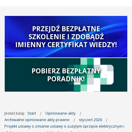
PRZEJDŹ BEZPŁATNE
SZKOLENIE I ZDOBĄDŹ
IMIENNY CERTYFIKAT WIEDZY!
POBIERZ BEZPŁATNY
PORADNIK!
Jesteś tutaj:
Start
Opiniowane akty
Archiwalne opiniowane akty prawne
styczeń 2026
Projekt ustawy o zmianie ustawy o zużytym sprzęcie elektrycznym i