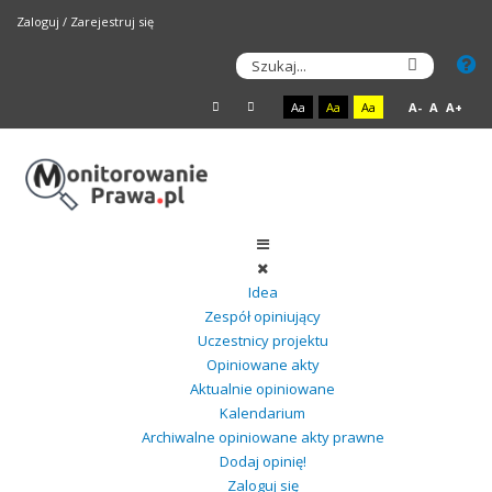
Zaloguj
/
Zarejestruj się
Aa
Aa
Aa
A-
A
A+
Idea
Zespół opiniujący
Uczestnicy projektu
Opiniowane akty
Aktualnie opiniowane
Kalendarium
Archiwalne opiniowane akty prawne
Dodaj opinię!
Zaloguj się