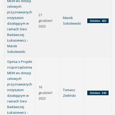
MEiN ws dotacji
celowych
przyznawanych
27
instytutom
Marek
grudzień
Odsłon: 433
działającym w
Sobolewski
2023
ramach Sieci
Badawczej
Łukasiewicz -
Marek
Sobolewski
Opinia o Projekt
rozporządzenia
MEiN ws dotacji
celowych
przyznawanych
16
instytutom
Tomasz
grudzień
Odsłon: 342
działającym w
Zieliński
2023
ramach Sieci
Badawczej
Łukasiewicz -