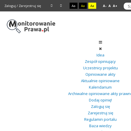
Zaloguj
/
Zarejestruj się
Aa
Aa
Aa
A-
A
A+
Idea
Zespół opiniujący
Uczestnicy projektu
Opiniowane akty
Aktualnie opiniowane
Kalendarium
Archiwalne opiniowane akty prawn
Dodaj opinię!
Zaloguj się
Zarejestruj się
Regulamin portalu
Baza wiedzy