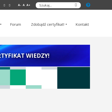
A-
A
A+
Forum
Zdobądź certyfikat!
Kontakt
TYFIKAT WIEDZY!