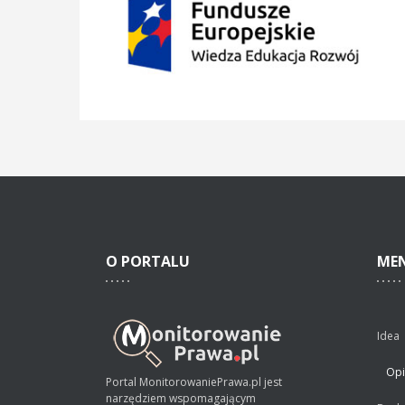
O
PORTALU
ME
Idea
Opi
Portal MonitorowaniePrawa.pl jest
narzędziem wspomagającym