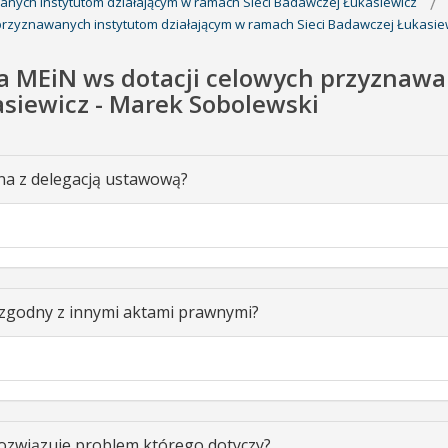
anych instytutom działającym w ramach Sieci Badawczej Łukasiewicz
 przyznawanych instytutom działającym w ramach Sieci Badawczej Łukasie
ia MEiN ws dotacji celowych przyznaw
siewicz - Marek Sobolewski
na z delegacją ustawową?
 zgodny z innymi aktami prawnymi?
ozwiązuje problem którego dotyczy?