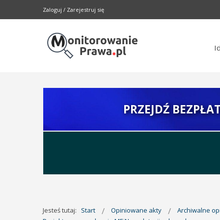
Zaloguj
/
Zarejestruj się
I
PRZEJDŹ BEZPŁA
Jesteś tutaj:
Start
Opiniowane akty
Archiwalne o