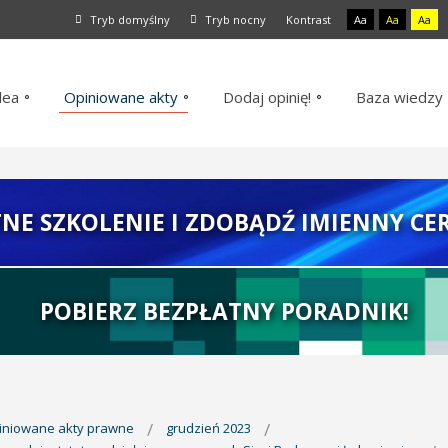
Tryb domyślny
Tryb nocny
Kontrast
Aa
Aa
Aa
dea
Opiniowane akty
Dodaj opinię!
Baza wiedzy
TNE SZKOLENIE I ZDOBĄDŹ IMIENNY CER
POBIERZ BEZPŁATNY PORADNIK!
piniowane akty prawne
grudzień 2023