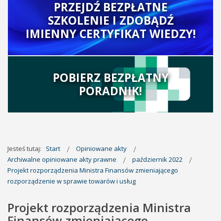
PRZEJDŹ BEZPŁATNE
SZKOLENIE I ZDOBĄDŹ
IMIENNY CERTYFIKAT WIEDZY!
POBIERZ BEZPŁATNY
PORADNIK!
Jesteś tutaj:
Start
Opiniowane akty
Archiwalne opiniowane akty prawne
październik 2022
Projekt rozporządzenia Ministra Finansów zmieniającego
rozporządzenie w sprawie towarów i usług
Projekt rozporządzenia Ministra
Finansów zmieniającego