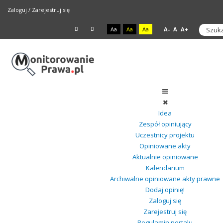
Zaloguj
/
Zarejestruj się
Aa
Aa
Aa
A-
A
A+
Idea
Zespół opiniujący
Uczestnicy projektu
Opiniowane akty
Aktualnie opiniowane
Kalendarium
Archiwalne opiniowane akty prawne
Dodaj opinię!
Zaloguj się
Zarejestruj się
Regulamin portalu