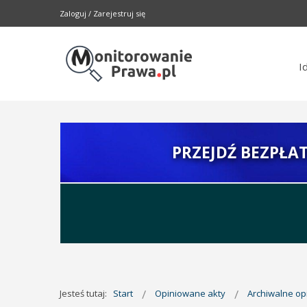
Zaloguj
/
Zarejestruj się
I
PRZEJDŹ BEZPŁA
Jesteś tutaj:
Start
Opiniowane akty
Archiwalne o