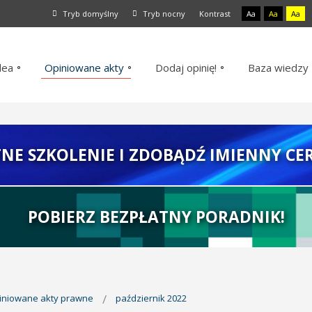
Tryb domyślny
Tryb nocny
Kontrast
Aa
Aa
Aa
dea
Opiniowane akty
Dodaj opinię!
Baza wiedzy
TNE SZKOLENIE I ZDOBĄDŹ IMIENNY CER
POBIERZ BEZPŁATNY PORADNIK!
piniowane akty prawne
październik 2022