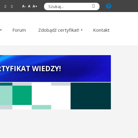
A-
A
A+
Forum
Zdobądź certyfikat!
Kontakt
TYFIKAT WIEDZY!