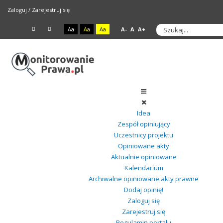
Zaloguj
/
Zarejestruj się
Aa
Aa
Aa
A-
A
A+
Idea
Zespół opiniujący
Uczestnicy projektu
Opiniowane akty
Aktualnie opiniowane
Kalendarium
Archiwalne opiniowane akty prawne
Dodaj opinię!
Zaloguj się
Zarejestruj się
Regulamin portalu