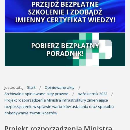
PRZEJDŹ BEZPŁATNE
SZKOLENIE I ZDOBĄDŹ
IMIENNY CERTYFIKAT WIEDZY!
POBIERZ BEZPŁATNY
PORADNIK!
Jesteś tutaj:
Start
Opiniowane akty
Archiwalne opiniowane akty prawne
październik 2022
Projekt rozporządzenia Ministra Infrastruktury zmieniające
rozporządzenie w sprawie warunków ustalania oraz sposobu
dokonywania zwrotu kosztów
Projekt rozporządzenia Ministra