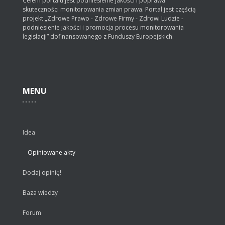
Celem portalu jest podniesienie jakości i poprawa
skuteczności monitorowania zmian prawa. Portal jest częścią
projekt „Zdrowe Prawo - Zdrowe Firmy - Zdrowi Ludzie -
podniesienie jakości i promocja procesu monitorowania
legislacji” dofinansowanego z Funduszy Europejskich.
MENU
Idea
Opiniowane akty
Dodaj opinię!
Baza wiedzy
Forum