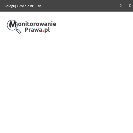
Zaloguj
/
Zarejestruj się