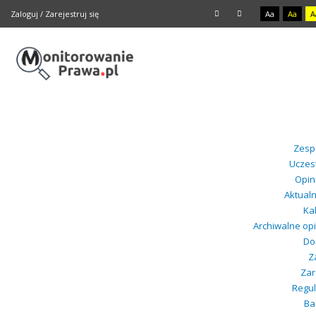
Zaloguj
/
Zarejestruj się
Aa
Aa
A
Zespó
Uczest
Opin
Aktual
Ka
Archiwalne op
Dod
Z
Zar
Regul
Ba