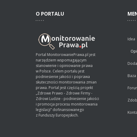
O
PORTALU
ME
Idea
Opi
Portal MonitorowaniePrawa.pl jest
narzędziem wspomagającym
Dodaj
stanowienie i opiniowanie prawa
w Polsce. Celem portalu jest
Baza
podniesienie jakości i poprawa
skuteczności monitorowania zmian
prawa. Portal jest częścią projekt
Foru
„Zdrowe Prawo - Zdrowe Firmy -
Zdrowi Ludzie - podniesienie jakości
Zdobą
i promocja procesu monitorowania
legislacji” dofinansowanego
Konta
z Funduszy Europejskich.