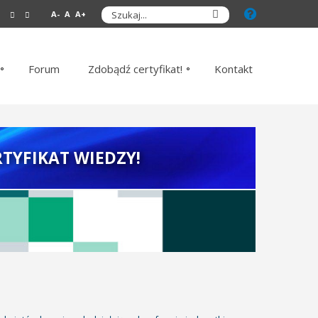
A-
A
A+
Forum
Zdobądź certyfikat!
Kontakt
TYFIKAT WIEDZY!