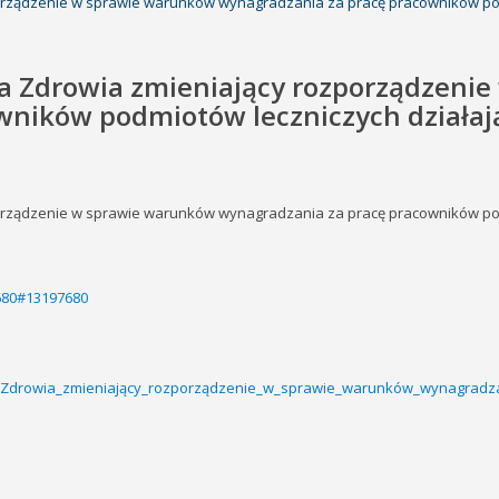
porządzenie w sprawie warunków wynagradzania za pracę pracowników podm
ra Zdrowia zmieniający rozporządzeni
ników podmiotów leczniczych działają
porządzenie w sprawie warunków wynagradzania za pracę pracowników podm
7680#13197680
ra_Zdrowia_zmieniający_rozporządzenie_w_sprawie_warunków_wynagradza