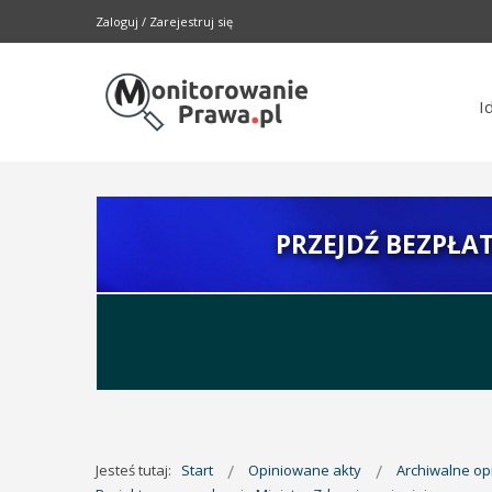
Zaloguj
/
Zarejestruj się
I
PRZEJDŹ BEZPŁA
Jesteś tutaj:
Start
Opiniowane akty
Archiwalne o