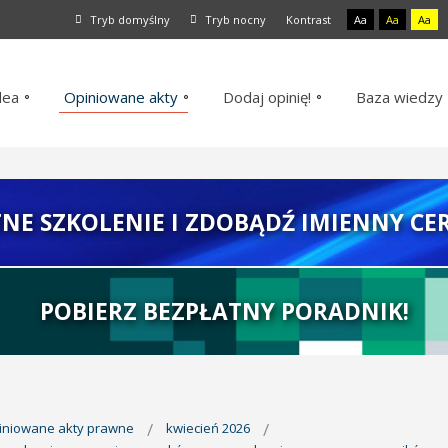
Tryb domyślny
Tryb nocny
Kontrast
Aa
Aa
Aa
dea
Opiniowane akty
Dodaj opinię!
Baza wiedzy
TNE SZKOLENIE I ZDOBĄDŹ IMIENNY CER
POBIERZ BEZPŁATNY PORADNIK!
piniowane akty prawne
kwiecień 2026