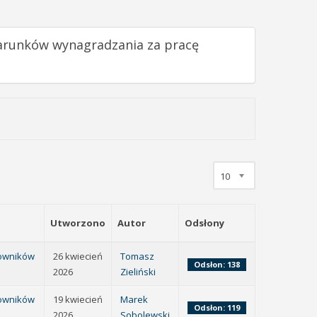
warunków wynagradzania za pracę
10
Utworzono
Autor
Odsłony
cowników
26 kwiecień
Tomasz
Odsłon: 138
2026
Zieliński
cowników
19 kwiecień
Marek
Odsłon: 119
2026
Sobolewski