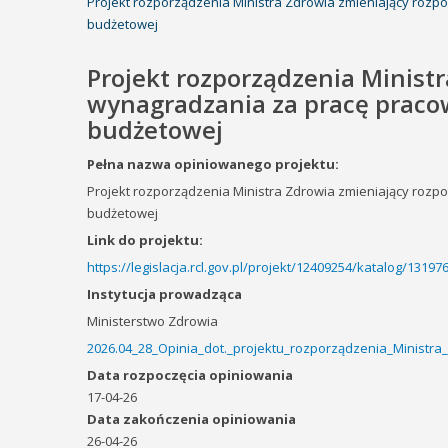
Projekt rozporządzenia Ministra Zdrowia zmieniający roz
budżetowej
Projekt rozporządzenia Minist
wynagradzania za pracę pracow
budżetowej
Pełna nazwa opiniowanego projektu:
Projekt rozporządzenia Ministra Zdrowia zmieniający roz
budżetowej
Link do projektu:
https://legislacja.rcl.gov.pl/projekt/12409254/katalog/1319
Instytucja prowadząca
Ministerstwo Zdrowia
2026.04_28_Opinia_dot._projektu_rozporządzenia_Minist
Data rozpoczęcia opiniowania
17-04-26
Data zakończenia opiniowania
26-04-26