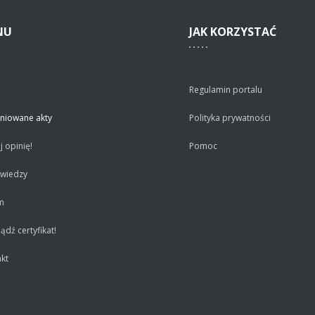
NU
JAK
KORZYSTAĆ
Regulamin portalu
niowane akty
Polityka prywatności
 opinię!
Pomoc
 wiedzy
m
dź certyfikat!
kt