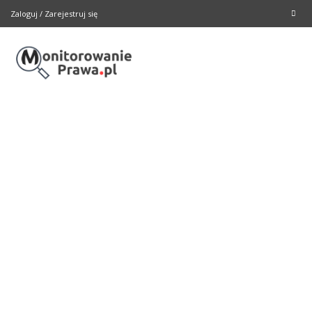
Zaloguj
/
Zarejestruj się