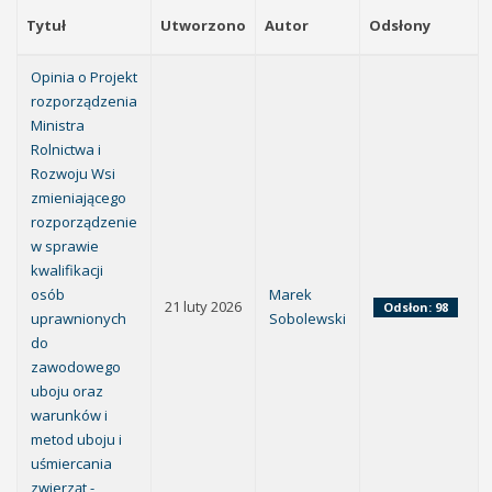
Tytuł
Utworzono
Autor
Odsłony
Opinia o Projekt
rozporządzenia
Ministra
Rolnictwa i
Rozwoju Wsi
zmieniającego
rozporządzenie
w sprawie
kwalifikacji
osób
Marek
21 luty 2026
Odsłon: 98
uprawnionych
Sobolewski
do
zawodowego
uboju oraz
warunków i
metod uboju i
uśmiercania
zwierząt -