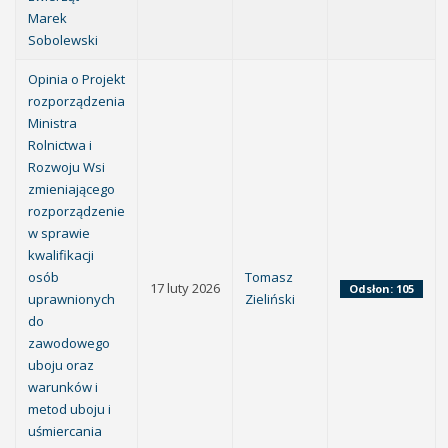
Marek
Sobolewski
Opinia o Projekt
rozporządzenia
Ministra
Rolnictwa i
Rozwoju Wsi
zmieniającego
rozporządzenie
w sprawie
kwalifikacji
osób
Tomasz
17 luty 2026
Odsłon: 105
uprawnionych
Zieliński
do
zawodowego
uboju oraz
warunków i
metod uboju i
uśmiercania