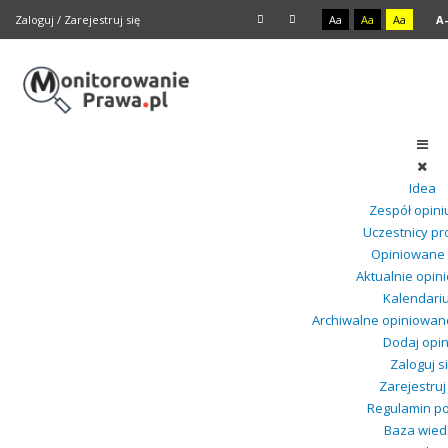
Zaloguj
/
Zarejestruj się
Aa
Aa
Aa
A-
Idea
Zespół opini
Uczestnicy pr
Opiniowane 
Aktualnie opi
Kalendari
Archiwalne opiniowan
Dodaj opin
Zaloguj s
Zarejestruj
Regulamin po
Baza wied