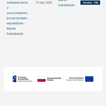
zaświadczenia
15 luty 2026
Odsłon: 106
Sobolewski
o
zaszczepieniu
psa przeciwko
wściekliźnie -
Marek
Sobolewski