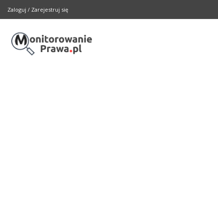
Zaloguj
/
Zarejestruj się