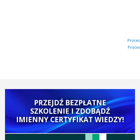
Proced
Proced
PRZEJDŹ BEZPŁATNE
SZKOLENIE I ZDOBĄDŹ
IMIENNY CERTYFIKAT WIEDZY!