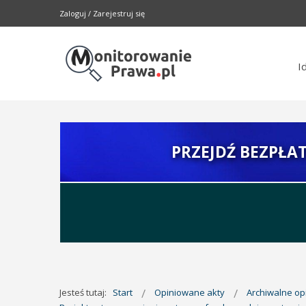
Zaloguj
/
Zarejestruj się
I
PRZEJDŹ BEZPŁA
Jesteś tutaj:
Start
Opiniowane akty
Archiwalne o