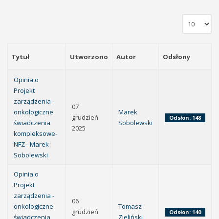
Tytuł
Utworzono
Autor
Odsłony
Opinia o
Projekt
zarządzenia -
07
onkologiczne
Marek
grudzień
Odsłon: 148
świadczenia
Sobolewski
2025
kompleksowe-
NFZ - Marek
Sobolewski
Opinia o
Projekt
zarządzenia -
06
onkologiczne
Tomasz
grudzień
Odsłon: 140
świadczenia
Zieliński