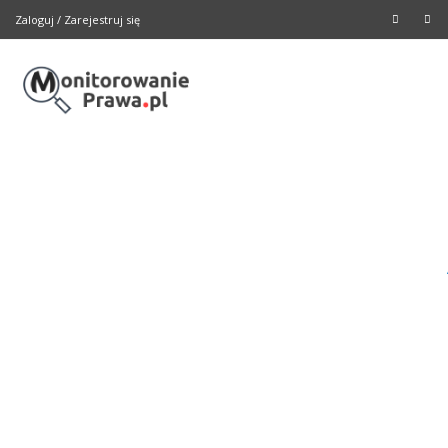
Zaloguj
/
Zarejestruj się