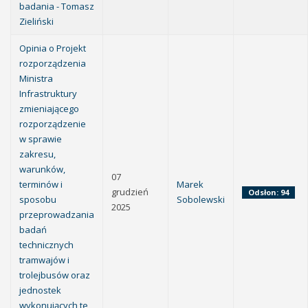
badania - Tomasz
Zieliński
Opinia o Projekt
rozporządzenia
Ministra
Infrastruktury
zmieniającego
rozporządzenie
w sprawie
zakresu,
warunków,
07
terminów i
Marek
grudzień
Odsłon: 94
sposobu
Sobolewski
2025
przeprowadzania
badań
technicznych
tramwajów i
trolejbusów oraz
jednostek
wykonujących te