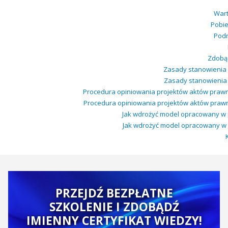
Wart
Pobie
Podr
Zdobąd
Zasady stanowienia 
Zasady stanowienia p
Procedura opiniowania projektów aktów prawn
Procedura opiniowania projektów aktów prawn
Jak wdrożyć model opracowany w pr
Jak wdrożyć model opracowany w pro
PRZEJDŹ BEZPŁATNE
SZKOLENIE I ZDOBĄDŹ
IMIENNY CERTYFIKAT WIEDZY!