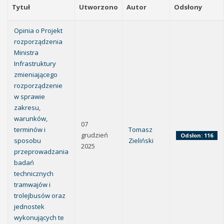
Tytuł
Utworzono
Autor
Odsłony
Opinia o Projekt
rozporządzenia
Ministra
Infrastruktury
zmieniającego
rozporządzenie
w sprawie
zakresu,
warunków,
07
terminów i
Tomasz
grudzień
Odsłon: 116
sposobu
Zieliński
2025
przeprowadzania
badań
technicznych
tramwajów i
trolejbusów oraz
jednostek
wykonujących te