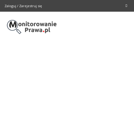
Zaloguj
/
Zarejestruj się