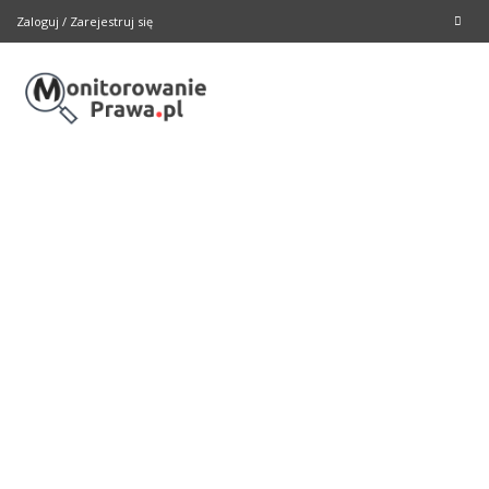
Zaloguj
/
Zarejestruj się