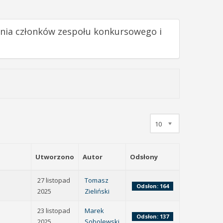
enia członków zespołu konkursowego i
10
Utworzono
Autor
Odsłony
27 listopad
Tomasz
Odsłon: 164
2025
Zieliński
23 listopad
Marek
Odsłon: 137
2025
Sobolewski