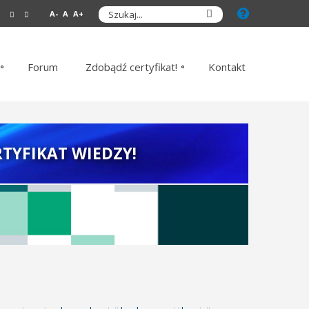
A-
A
A+
Forum
Zdobądź certyfikat!
Kontakt
TYFIKAT WIEDZY!