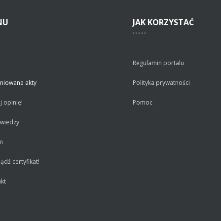
NU
JAK
KORZYSTAĆ
Regulamin portalu
niowane akty
Polityka prywatności
 opinię!
Pomoc
 wiedzy
m
dź certyfikat!
kt