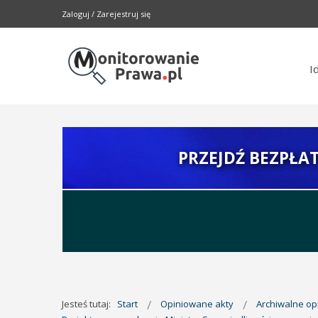
Zaloguj
/
Zarejestruj się
I
PRZEJDŹ BEZPŁA
Jesteś tutaj:
Start
Opiniowane akty
Archiwalne o