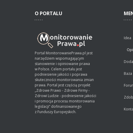
O
PORTALU
ME
Idea
Opi
Portal MonitorowaniePrawa.pl jest
narzędziem wspomagającym
Dodaj
stanowienie i opiniowanie prawa
w Polsce. Celem portalu jest
Baza
podniesienie jakości i poprawa
skuteczności monitorowania zmian
prawa. Portal jest częścią projekt
Foru
„Zdrowe Prawo - Zdrowe Firmy -
Zdrowi Ludzie - podniesienie jakości
Zdobą
i promocja procesu monitorowania
legislacji” dofinansowanego
Konta
z Funduszy Europejskich.