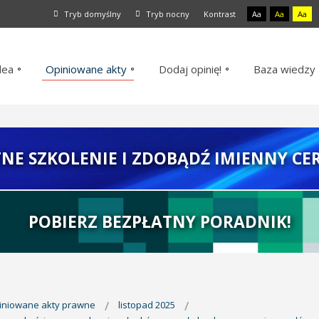
Tryb domyślny
Tryb nocny
Kontrast
Aa
Aa
Aa
dea
Opiniowane akty
Dodaj opinię!
Baza wiedzy
TNE SZKOLENIE I ZDOBĄDŹ IMIENNY CER
POBIERZ BEZPŁATNY PORADNIK!
piniowane akty prawne
listopad 2025