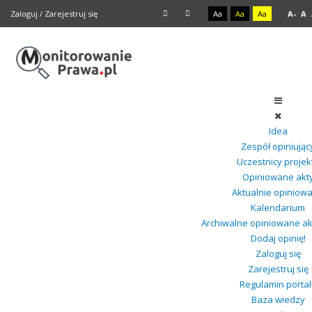
Zaloguj
/
Zarejestruj się
Aa
Aa
Aa
A-
A
Idea
Zespół opiniując
Uczestnicy projek
Opiniowane akt
Aktualnie opiniow
Kalendarium
Archiwalne opiniowane a
Dodaj opinię!
Zaloguj się
Zarejestruj się
Regulamin portal
Baza wiedzy