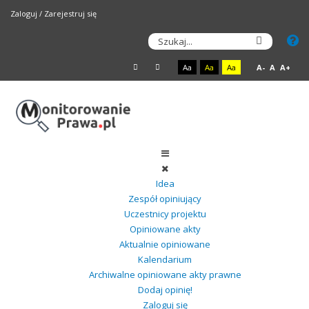
Zaloguj
/
Zarejestruj się
Aa
Aa
Aa
A-
A
A+
Idea
Zespół opiniujący
Uczestnicy projektu
Opiniowane akty
Aktualnie opiniowane
Kalendarium
Archiwalne opiniowane akty prawne
Dodaj opinię!
Zaloguj się