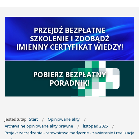
PRZEJDŹ BEZPŁATNE
SZKOLENIE I ZDOBĄDŹ
IMIENNY CERTYFIKAT WIEDZY!
POBIERZ BEZPŁATNY
PORADNIK!
Jesteś tutaj:
Start
Opiniowane akty
Archiwalne opiniowane akty prawne
listopad 2025
Projekt zarządzenia - ratownictwo medyczne - zawieranie i realizacja