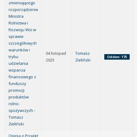
zmieniającego
rozporządzenie
Ministra
Rolnictwa i
Rozwoju Wsi w
sprawie
szczegółowych
warunków i
04 listopad
Tomasz
trybu
Odsłon: 175
2025
Zieliński
udzielania
wsparcia
finansowego z
funduszy
promocji
produktów
rolno-
spożywczych -
Tomasz
Zieliński
Opinia o Projekt