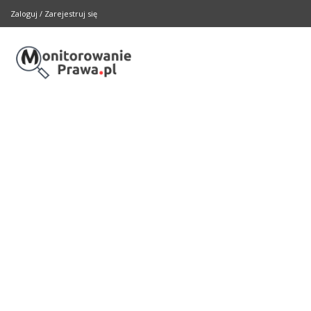
Zaloguj
/
Zarejestruj się