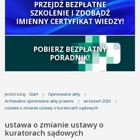
PRZEJDŹ BEZPŁATNE
SZKOLENIE I ZDOBĄDŹ
IMIENNY CERTYFIKAT WIEDZY!
POBIERZ BEZPŁATNY
PORADNIK!
Jesteś tutaj:
Start
Opiniowane akty
Archiwalne opiniowane akty prawne
wrzesień 2025
ustawa o zmianie ustawy o kuratorach sądowych
ustawa o zmianie ustawy o
kuratorach sądowych