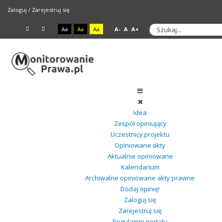
Zaloguj
/
Zarejestruj się
Aa
Aa
Aa
A-
A
A+
Idea
Zespół opiniujący
Uczestnicy projektu
Opiniowane akty
Aktualnie opiniowane
Kalendarium
Archiwalne opiniowane akty prawne
Dodaj opinię!
Zaloguj się
Zarejestruj się
Regulamin portalu