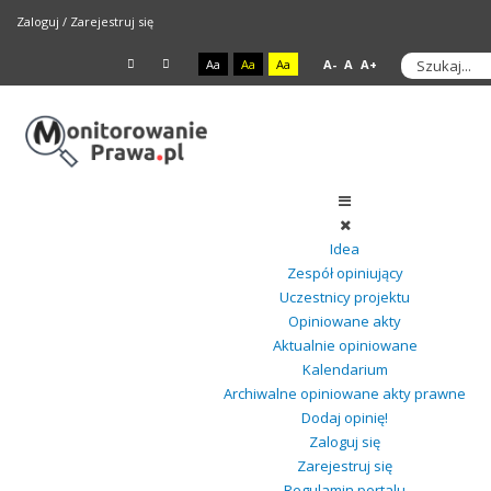
Zaloguj
/
Zarejestruj się
Aa
Aa
Aa
A-
A
A+
Idea
Zespół opiniujący
Uczestnicy projektu
Opiniowane akty
Aktualnie opiniowane
Kalendarium
Archiwalne opiniowane akty prawne
Dodaj opinię!
Zaloguj się
Zarejestruj się
Regulamin portalu