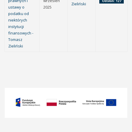
prawnych i
wrzesień
Odsłon: 127
Zieliński
ustawy o
2025
podatku od
niektórych
instytucji
finansowych -
Tomasz
Zieliński