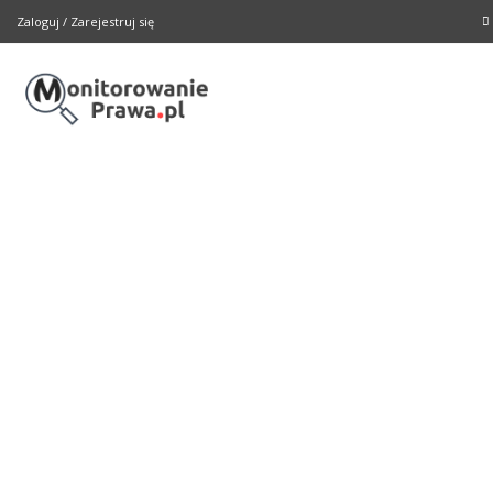
Zaloguj
/
Zarejestruj się