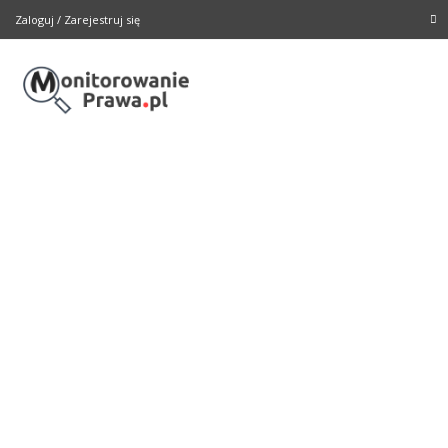
Zaloguj
/
Zarejestruj się