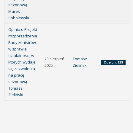
sezonową -
Marek
Sobolewski
Opinia o Projekt
rozporządzenia
Rady Ministrów
w sprawie
działalności, w
23 sierpień
Tomasz
których wydaje
Odsłon: 138
2025
Zieliński
się zezwolenia
na pracę
sezonową -
Tomasz
Zieliński