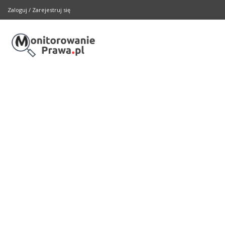
Zaloguj
/
Zarejestruj się