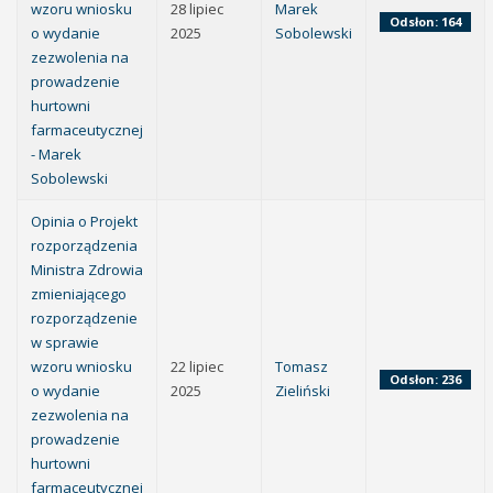
wzoru wniosku
28 lipiec
Marek
Odsłon: 164
o wydanie
2025
Sobolewski
zezwolenia na
prowadzenie
hurtowni
farmaceutycznej
- Marek
Sobolewski
Opinia o Projekt
rozporządzenia
Ministra Zdrowia
zmieniającego
rozporządzenie
w sprawie
wzoru wniosku
22 lipiec
Tomasz
Odsłon: 236
o wydanie
2025
Zieliński
zezwolenia na
prowadzenie
hurtowni
farmaceutycznej