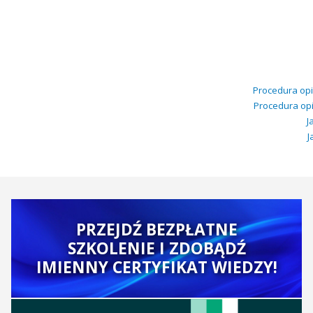
Procedura opi
Procedura opi
J
J
PRZEJDŹ BEZPŁATNE
SZKOLENIE I ZDOBĄDŹ
IMIENNY CERTYFIKAT WIEDZY!