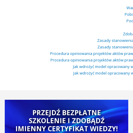
War
Pobi
Pod
Zdobą
Zasady stanowienia
Zasady stanowienia 
Procedura opiniowania projektów aktów praw
Procedura opiniowania projektów aktów praw
Jak wdrożyć model opracowany w p
Jak wdrożyć model opracowany w pr
PRZEJDŹ BEZPŁATNE
SZKOLENIE I ZDOBĄDŹ
IMIENNY CERTYFIKAT WIEDZY!