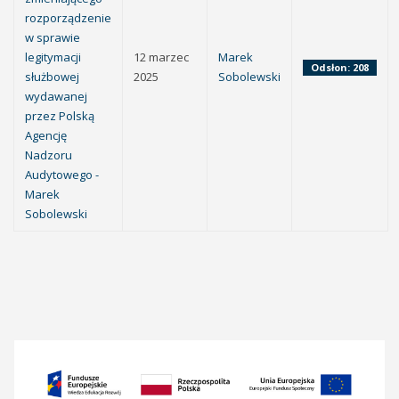
rozporządzenie
w sprawie
legitymacji
12 marzec
Marek
Odsłon: 208
służbowej
2025
Sobolewski
wydawanej
przez Polską
Agencję
Nadzoru
Audytowego -
Marek
Sobolewski