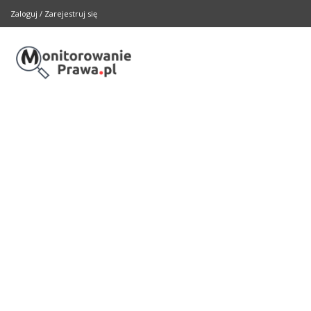
Zaloguj
/
Zarejestruj się