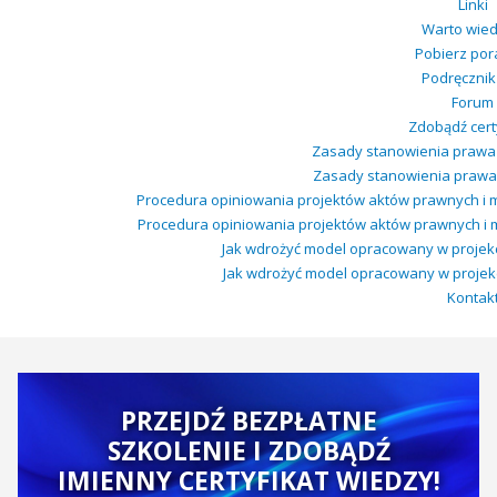
Linki
Warto wied
Pobierz por
Podręcznik 
Forum
Zdobądź certy
Zasady stanowienia prawa 
Zasady stanowienia prawa w
Procedura opiniowania projektów aktów prawnych i 
Procedura opiniowania projektów aktów prawnych i 
Jak wdrożyć model opracowany w projekcie
Jak wdrożyć model opracowany w projekcie
Kontak
PRZEJDŹ BEZPŁATNE
SZKOLENIE I ZDOBĄDŹ
IMIENNY CERTYFIKAT WIEDZY!