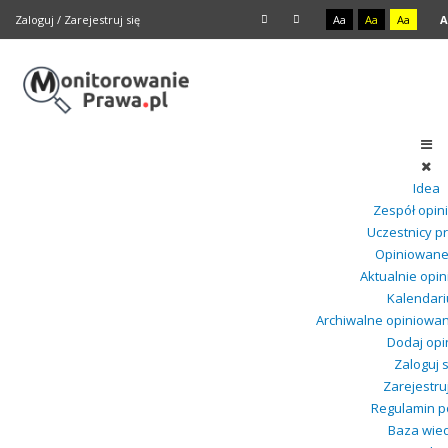
Zaloguj
/
Zarejestruj się
Aa
Aa
Aa
A
Idea
Zespół opini
Uczestnicy pr
Opiniowane
Aktualnie opi
Kalendar
Archiwalne opiniowa
Dodaj opin
Zaloguj s
Zarejestruj
Regulamin p
Baza wie