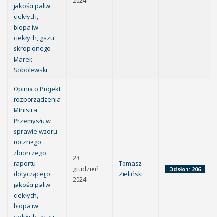
2024
jakości paliw
ciekłych,
biopaliw
ciekłych, gazu
skroplonego -
Marek
Sobolewski
Opinia o Projekt
rozporządzenia
Ministra
Przemysłu w
sprawie wzoru
rocznego
zbiorczego
28
raportu
Tomasz
grudzień
Odsłon: 206
dotyczącego
Zieliński
2024
jakości paliw
ciekłych,
biopaliw
ciekłych, gazu