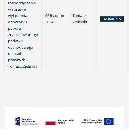
rozporządzenie
w sprawie
wyłączenia
06 listopad
Tomasz
Odsłon: 177
obowiązku
2024
Zieliński
poboru
zryczałtowanego
podatku
dochodowego
od osób
prawnych -
Tomasz Zieliński