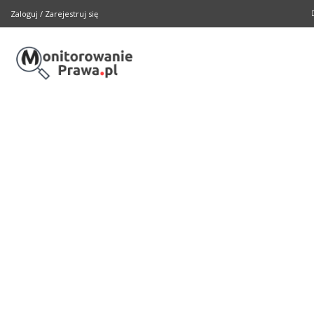
Zaloguj
/
Zarejestruj się