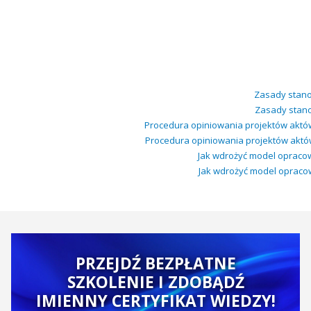
Zasady stano
Zasady stano
Procedura opiniowania projektów aktó
Procedura opiniowania projektów aktó
Jak wdrożyć model opracowa
Jak wdrożyć model opracowa
PRZEJDŹ BEZPŁATNE
SZKOLENIE I ZDOBĄDŹ
IMIENNY CERTYFIKAT WIEDZY!