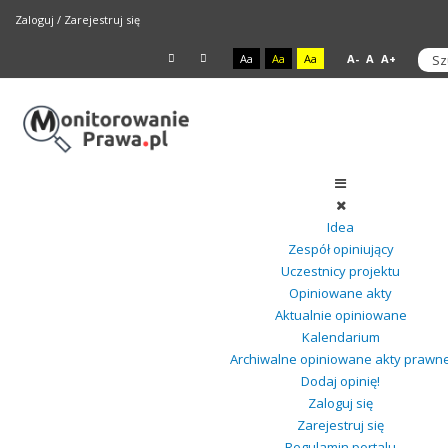
Zaloguj
/
Zarejestruj się
Aa
Aa
Aa
A-
A
A+
Idea
Zespół opiniujący
Uczestnicy projektu
Opiniowane akty
Aktualnie opiniowane
Kalendarium
Archiwalne opiniowane akty prawn
Dodaj opinię!
Zaloguj się
Zarejestruj się
Regulamin portalu