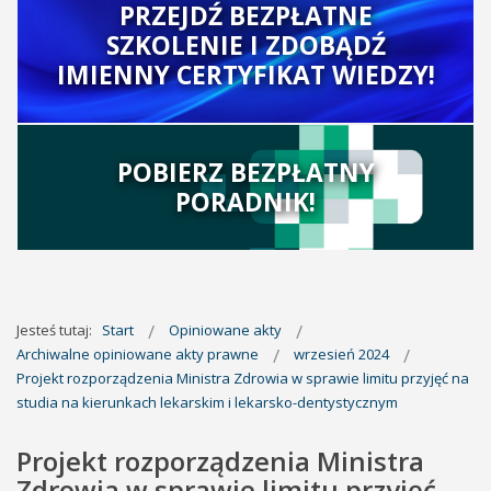
PRZEJDŹ BEZPŁATNE
SZKOLENIE I ZDOBĄDŹ
IMIENNY CERTYFIKAT WIEDZY!
POBIERZ BEZPŁATNY
PORADNIK!
Jesteś tutaj:
Start
Opiniowane akty
Archiwalne opiniowane akty prawne
wrzesień 2024
Projekt rozporządzenia Ministra Zdrowia w sprawie limitu przyjęć na
studia na kierunkach lekarskim i lekarsko-dentystycznym
Projekt rozporządzenia Ministra
Zdrowia w sprawie limitu przyjęć