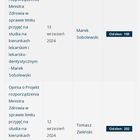
Ministra
Zdrowia w
sprawie limitu
przyjęć na
13
Marek
studia na
wrzesień
Odsłon: 193
Sobolewski
kierunkach
2024
lekarskim i
lekarsko-
dentystycznym
- Marek
Sobolewski
Opinia o Projekt
rozporządzenia
Ministra
Zdrowia w
sprawie limitu
przyjęć na
12
Tomasz
studia na
wrzesień
Odsłon: 202
Zieliński
kierunkach
2024