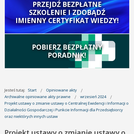
PRZEJDŹ BEZPŁATNE
SZKOLENIE I ZDOBĄDŹ
IMIENNY CERTYFIKAT WIEDZY!
POBIERZ BEZPŁATNY
PORADNIK!
Jesteś tutaj:
Start
Opiniowane akty
Archiwalne opiniowane akty prawne
wrzesień 2024
Projekt ustawy o zmianie ustawy o Centralnej Ewidencji i Informacji o
Działalności Gospodarczej i Punkcie Informacji dla Przedsiębiorcy
oraz niektórych innych ustaw
Projekt ustawy o zmianie ustawy o