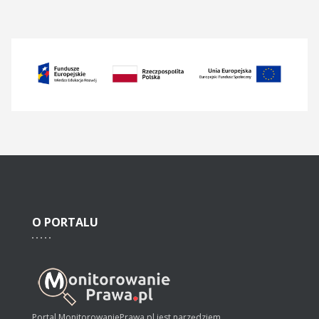
O
PORTALU
Portal MonitorowaniePrawa.pl jest narzędziem