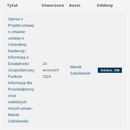
Tytuł
Utworzono
Autor
Odsłony
Opinia o
Projekt ustawy
o zmianie
ustawy o
Centralnej
Ewidencji i
Informacji o
Działalności
24
Marek
Gospodarczej i
wrzesień
Odsłon: 396
Sobolewski
Punkcie
2024
Informacji dla
Przedsiębiorcy
oraz
niektórych
innych ustaw -
Marek
Sobolewski