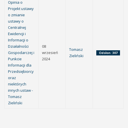
Opinia o
Projekt ustawy
o zmianie
ustawy o
Centralnej
Ewidencji i
Informacji o
Działalności
08
Tomasz
Gospodarczej i
wrzesień
Odsłon: 307
Zieliński
Punkcie
2024
Informacji dla
Przedsiębiorcy
oraz
niektórych
innych ustaw -
Tomasz
Zieliński