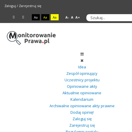
Zaloguj
/
Zarejestruj się
Aa
Aa
Aa
A-
A
A+
Idea
Zespół opiniujący
Uczestnicy projektu
Opiniowane akty
Aktualnie opiniowane
Kalendarium
Archiwalne opiniowane akty prawne
Dodaj opinię!
Zaloguj się
Zarejestruj się
Regulamin portalu