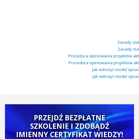
Zasady sta
Zasady stan
Procedura opiniowania projektów ak
Procedura opiniowania projektów ak
Jak wdrożyć model opraco
Jak wdrożyć model opraco
PRZEJDŹ BEZPŁATNE
SZKOLENIE I ZDOBĄDŹ
IMIENNY CERTYFIKAT WIEDZY!