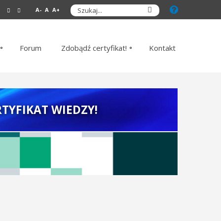
A-
A
A+
Forum
Zdobądź certyfikat!
Kontakt
TYFIKAT WIEDZY!