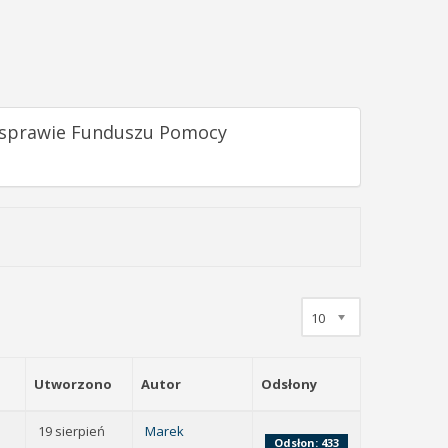
w sprawie Funduszu Pomocy
10
Utworzono
Autor
Odsłony
19 sierpień
Marek
Odsłon: 433