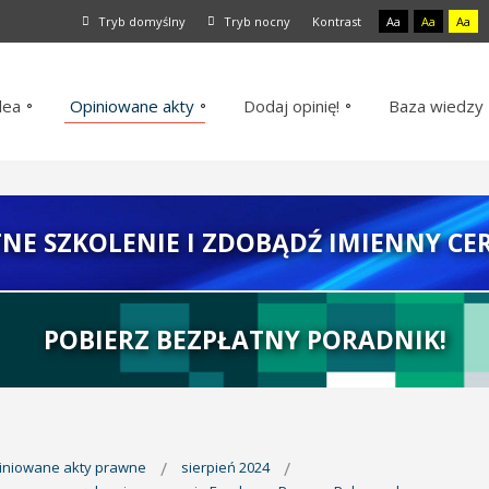
Tryb domyślny
Tryb nocny
Kontrast
Aa
Aa
Aa
dea
Opiniowane akty
Dodaj opinię!
Baza wiedzy
TNE SZKOLENIE I ZDOBĄDŹ IMIENNY CER
POBIERZ BEZPŁATNY PORADNIK!
piniowane akty prawne
sierpień 2024