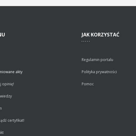
NU
JAK
KORZYSTAĆ
Regulamin portalu
niowane akty
Polityka prywatności
 opinię!
Pomoc
 wiedzy
m
dź certyfikat!
kt