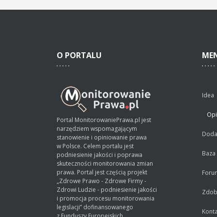
O
PORTALU
ME
Idea
Opi
Portal MonitorowaniePrawa.pl jest
narzędziem wspomagającym
Dodaj
stanowienie i opiniowanie prawa
w Polsce. Celem portalu jest
Baza
podniesienie jakości i poprawa
skuteczności monitorowania zmian
prawa. Portal jest częścią projekt
Foru
„Zdrowe Prawo - Zdrowe Firmy -
Zdrowi Ludzie - podniesienie jakości
Zdobą
i promocja procesu monitorowania
legislacji” dofinansowanego
Konta
z Funduszy Europejskich.