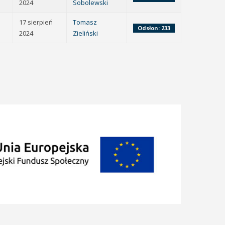
2024
Sobolewski
17 sierpień
Tomasz
Odsłon: 233
2024
Zieliński