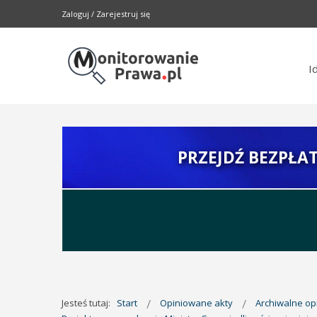
Zaloguj
/
Zarejestruj się
I
PRZEJDŹ BEZPŁA
Jesteś tutaj:
Start
Opiniowane akty
Archiwalne o