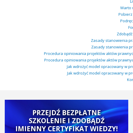
L
Warto 
Pobierz
Podręcz
Fo
Zdobądź c
Zasady stanowienia pra
Zasady stanowienia pra
Procedura opiniowania projektów aktów prawnyc
Procedura opiniowania projektów aktów prawnych
Jak wdrożyć model opracowany w proje
Jak wdrożyć model opracowany w proje
Kon
PRZEJDŹ BEZPŁATNE
SZKOLENIE I ZDOBĄDŹ
IMIENNY CERTYFIKAT WIEDZY!