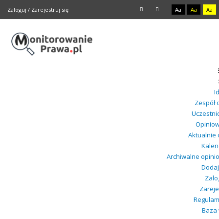
Zaloguj
/
Zarejestruj się
Aa
Aa
Aa
I
Zespół o
Uczestnic
Opiniow
Aktualnie
Kalen
Archiwalne opini
Dodaj 
Zalo
Zareje
Regulami
Baza 