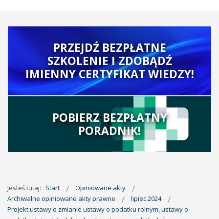
PRZEJDŹ BEZPŁATNE
SZKOLENIE I ZDOBĄDŹ
IMIENNY CERTYFIKAT WIEDZY!
POBIERZ BEZPŁATNY
PORADNIK!
Jesteś tutaj:
Start
Opiniowane akty
Archiwalne opiniowane akty prawne
lipiec 2024
Projekt ustawy o zmianie ustawy o podatku rolnym, ustawy o