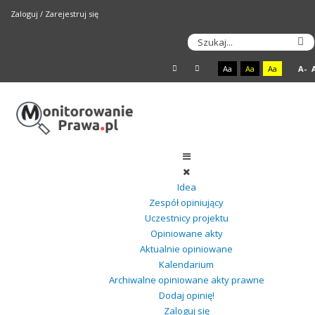
Zaloguj
/
Zarejestruj się
Aa
Aa
Aa
A-
Idea
Zespół opiniujący
Uczestnicy projektu
Opiniowane akty
Aktualnie opiniowane
Kalendarium
Archiwalne opiniowane akty prawne
Dodaj opinię!
Zaloguj się