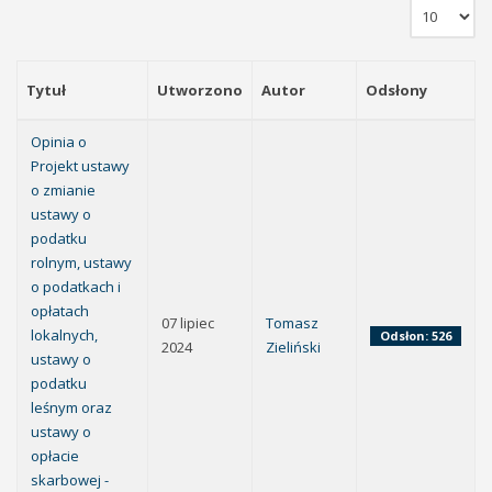
Tytuł
Utworzono
Autor
Odsłony
Opinia o
Projekt ustawy
o zmianie
ustawy o
podatku
rolnym, ustawy
o podatkach i
opłatach
07 lipiec
Tomasz
lokalnych,
Odsłon: 526
2024
Zieliński
ustawy o
podatku
leśnym oraz
ustawy o
opłacie
skarbowej -