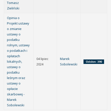
Tomasz
Zieliński
Opinia o
Projekt ustawy
o zmianie
ustawy o
podatku
rolnym, ustawy
o podatkach i
opłatach
04 lipiec
Marek
lokalnych,
Odsłon: 390
2024
Sobolewski
ustawy o
podatku
leśnym oraz
ustawy o
opłacie
skarbowej -
Marek
Sobolewski