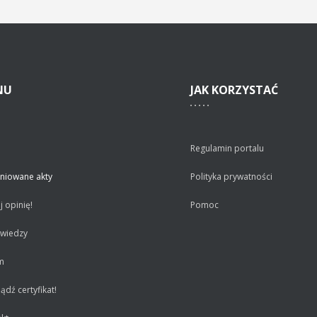
NU
JAK
KORZYSTAĆ
Regulamin portalu
niowane akty
Polityka prywatności
 opinię!
Pomoc
 wiedzy
m
dź certyfikat!