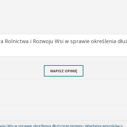
ra Rolnictwa i Rozwoju Wsi w sprawie określenia dł
NAPISZ OPINIĘ
zwoju Wsi w sprawie określenia dłuższego terminu składania wniosków o