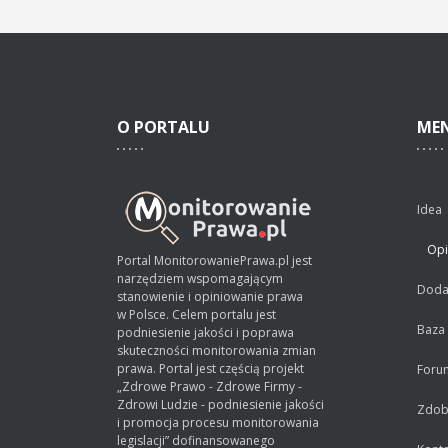
O
PORTALU
ME
Idea
Opi
Portal MonitorowaniePrawa.pl jest
narzędziem wspomagającym
Dodaj
stanowienie i opiniowanie prawa
w Polsce. Celem portalu jest
Baza
podniesienie jakości i poprawa
skuteczności monitorowania zmian
prawa. Portal jest częścią projekt
Foru
„Zdrowe Prawo - Zdrowe Firmy -
Zdrowi Ludzie - podniesienie jakości
Zdobą
i promocja procesu monitorowania
legislacji” dofinansowanego