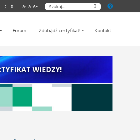
A-
A
A+
Forum
Zdobądź certyfikat!
Kontakt
TYFIKAT WIEDZY!