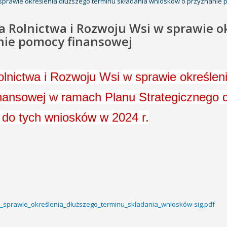
w sprawie określenia dłuższego terminu składania wniosków o przyznanie
ra Rolnictwa i Rozwoju Wsi w sprawie o
nie pomocy finansowej
olnictwa i Rozwoju Wsi w sprawie określen
ansowej w ramach Planu Strategicznego dla
 do tych wniosków w 2024 r.
_sprawie_określenia_dłuższego_terminu_składania_wniosków-sig.pdf