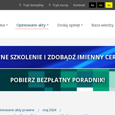
Tryb domyślny
Tryb nocny
Kontrast
Aa
Aa
Aa
dea
Opiniowane akty
Dodaj opinię!
Baza wiedzy
TNE SZKOLENIE I ZDOBĄDŹ IMIENNY CER
POBIERZ BEZPŁATNY PORADNIK!
piniowane akty prawne
maj 2024