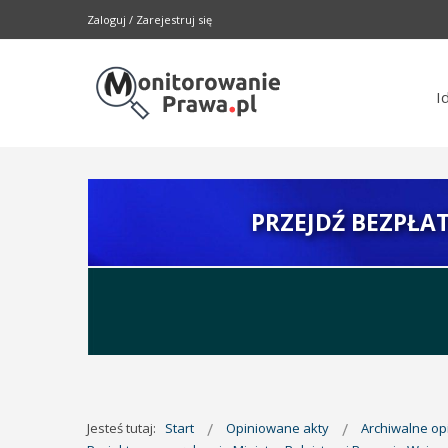
Zaloguj
/
Zarejestruj się
I
PRZEJDŹ BEZPŁA
Jesteś tutaj:
Start
Opiniowane akty
Archiwalne o