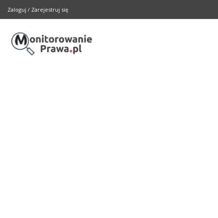
Zaloguj
/
Zarejestruj się