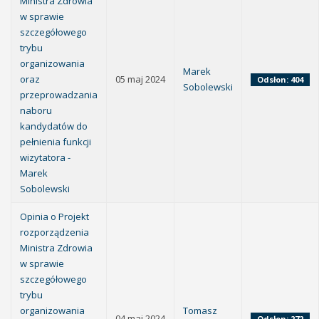
Ministra Zdrowia
w sprawie
szczegółowego
trybu
organizowania
Marek
oraz
05 maj 2024
Odsłon: 404
Sobolewski
przeprowadzania
naboru
kandydatów do
pełnienia funkcji
wizytatora -
Marek
Sobolewski
Opinia o Projekt
rozporządzenia
Ministra Zdrowia
w sprawie
szczegółowego
trybu
organizowania
Tomasz
04 maj 2024
Odsłon: 272