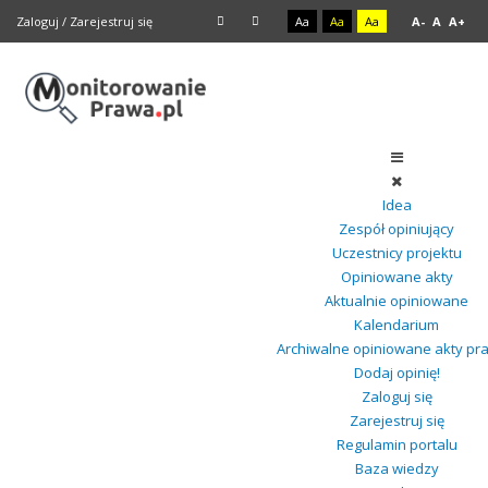
Zaloguj
/
Zarejestruj się
Aa
Aa
Aa
A-
A
A+
Idea
Zespół opiniujący
Uczestnicy projektu
Opiniowane akty
Aktualnie opiniowane
Kalendarium
Archiwalne opiniowane akty pr
Dodaj opinię!
Zaloguj się
Zarejestruj się
Regulamin portalu
Baza wiedzy