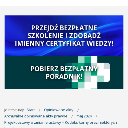
PRZEJDŹ BEZPŁATNE
SZKOLENIE I ZDOBĄDŹ
IMIENNY CERTYFIKAT WIEDZY!
POBIERZ BEZPŁATNY
PORADNIK!
Jesteś tutaj:
Start
Opiniowane akty
Archiwalne opiniowane akty prawne
maj 2024
Projekt ustawy o zmianie ustawy – Kodeks karny oraz niektórych