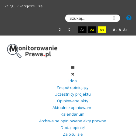
Zaloguj
/
Zarejestruj się
Aa
Aa
Aa
A-
A
A+
Idea
Zespół opiniujący
Uczestnicy projektu
Opiniowane akty
Aktualnie opiniowane
Kalendarium
Archiwalne opiniowane akty prawne
Dodaj opinię!
Zaloguj się