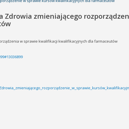
zporządzenie w sprawie kursów kwalifikacyjnych dla farmaceutów
ra Zdrowia zmieniającego rozporządze
utów
rządzenia w sprawie kwalifikacji kwalifikacyjnych dla farmaceutów
6899#13036899
_Zdrowia_zmieniającego_rozporządzenie_w_sprawie_kursów_kwalifikacyjn