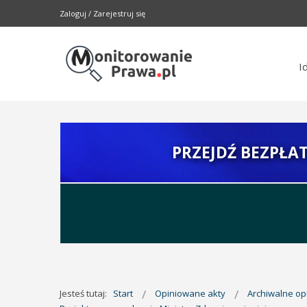
Zaloguj
/
Zarejestruj się
I
PRZEJDŹ BEZPŁA
Jesteś tutaj:
Start
Opiniowane akty
Archiwalne o