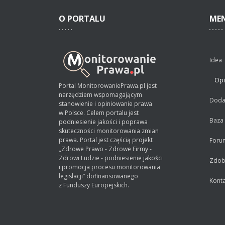
O
PORTALU
ME
Idea
Opi
Portal MonitorowaniePrawa.pl jest
narzędziem wspomagającym
Dodaj
stanowienie i opiniowanie prawa
w Polsce. Celem portalu jest
Baza
podniesienie jakości i poprawa
skuteczności monitorowania zmian
prawa. Portal jest częścią projekt
Foru
„Zdrowe Prawo - Zdrowe Firmy -
Zdrowi Ludzie - podniesienie jakości
Zdobą
i promocja procesu monitorowania
legislacji” dofinansowanego
Konta
z Funduszy Europejskich.