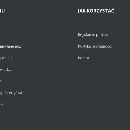
NU
JAK
KORZYSTAĆ
Regulamin portalu
niowane akty
Polityka prywatności
 opinię!
Pomoc
 wiedzy
m
dź certyfikat!
kt