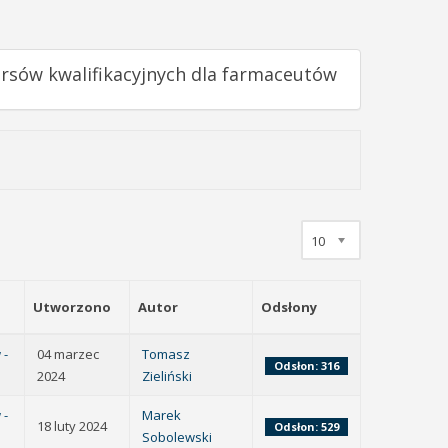
ursów kwalifikacyjnych dla farmaceutów
10
Utworzono
Autor
Odsłony
 -
04 marzec
Tomasz
Odsłon: 316
2024
Zieliński
 -
Marek
18 luty 2024
Odsłon: 529
Sobolewski