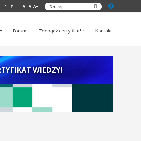
A-
A
A+
Forum
Zdobądź certyfikat!
Kontakt
TYFIKAT WIEDZY!