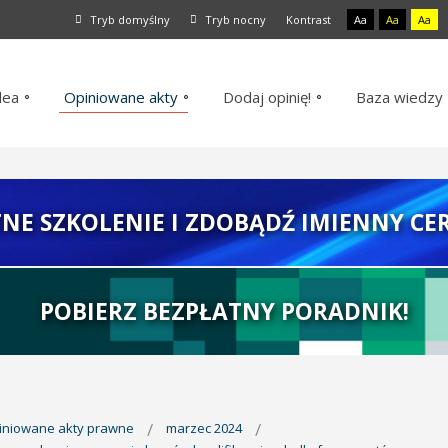
Tryb domyślny
Tryb nocny
Kontrast
Aa
Aa
Aa
dea
Opiniowane akty
Dodaj opinię!
Baza wiedzy
TNE SZKOLENIE I ZDOBĄDŹ IMIENNY CER
POBIERZ BEZPŁATNY PORADNIK!
piniowane akty prawne
marzec 2024