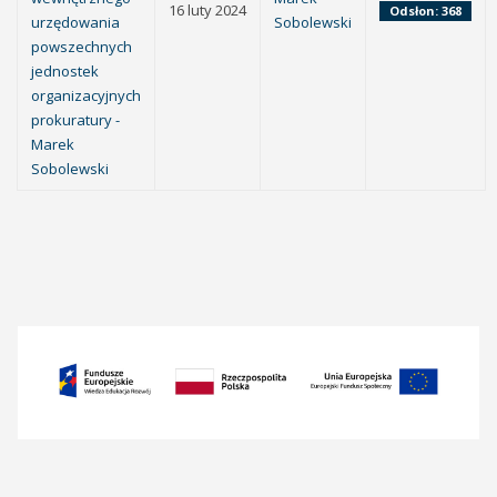
16 luty 2024
Odsłon: 368
urzędowania
Sobolewski
powszechnych
jednostek
organizacyjnych
prokuratury -
Marek
Sobolewski