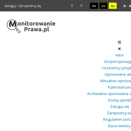
Zaloguj
/
Zarejestruj się
Aa
Aa
Aa
A-
Idea
Zespół opiniuj
Uczestnicy proj
Opiniowane ak
Aktualnie opinio
Kalendarium
Archiwalne opiniowane 
Dodaj opinię!
Zaloguj się
Zarejestruj si
Regulamin port
Baza wiedzy