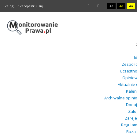
Zaloguj
/
Zarejestruj się
Aa
Aa
Aa
I
Zespół o
Uczestnic
Opiniow
Aktualnie
Kalen
Archiwalne opini
Dodaj 
Zalo
Zareje
Regulami
Baza 