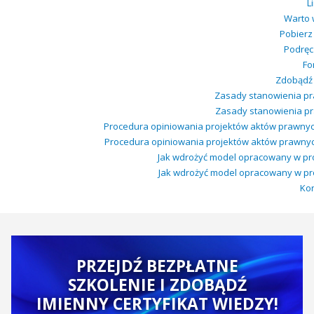
L
Warto 
Pobierz
Podręcz
Fo
Zdobądź c
Zasady stanowienia pra
Zasady stanowienia pra
Procedura opiniowania projektów aktów prawnyc
Procedura opiniowania projektów aktów prawnych
Jak wdrożyć model opracowany w proje
Jak wdrożyć model opracowany w proje
Kon
PRZEJDŹ BEZPŁATNE
SZKOLENIE I ZDOBĄDŹ
IMIENNY CERTYFIKAT WIEDZY!