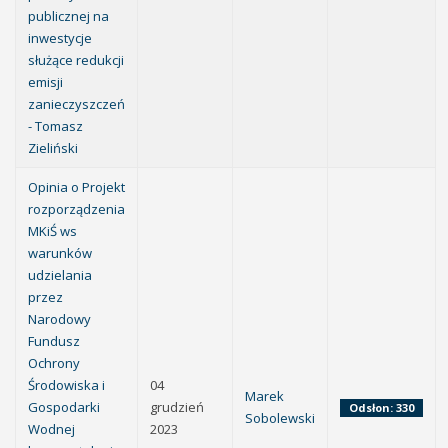
publicznej na
inwestycje
służące redukcji
emisji
zanieczyszczeń
- Tomasz
Zieliński
Opinia o Projekt
rozporządzenia
MKiŚ ws
warunków
udzielania
przez
Narodowy
Fundusz
Ochrony
Środowiska i
04
Marek
Gospodarki
grudzień
Odsłon: 330
Sobolewski
Wodnej
2023