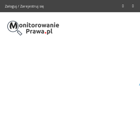
Zaloguj
/
Zarejestruj się