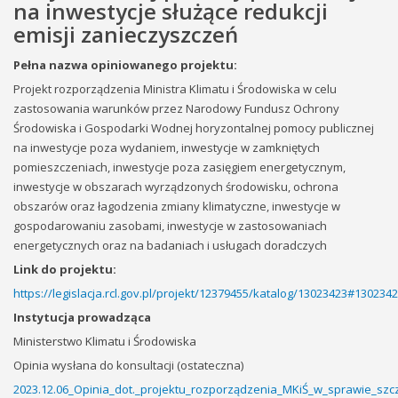
na inwestycje służące redukcji
emisji zanieczyszczeń
Pełna nazwa opiniowanego projektu:
Projekt rozporządzenia Ministra Klimatu i Środowiska w celu
zastosowania warunków przez Narodowy Fundusz Ochrony
Środowiska i Gospodarki Wodnej horyzontalnej pomocy publicznej
na inwestycje poza wydaniem, inwestycje w zamkniętych
pomieszczeniach, inwestycje poza zasięgiem energetycznym,
inwestycje w obszarach wyrządzonych środowisku, ochrona
obszarów oraz łagodzenia zmiany klimatyczne, inwestycje w
gospodarowaniu zasobami, inwestycje w zastosowaniach
energetycznych oraz na badaniach i usługach doradczych
Link do projektu:
https://legislacja.rcl.gov.pl/projekt/12379455/katalog/13023423#130234
Instytucja prowadząca
Ministerstwo Klimatu i Środowiska
Opinia wysłana do konsultacji (ostateczna)
2023.12.06_Opinia_dot._projektu_rozporządzenia_MKiŚ_w_sprawie_sz