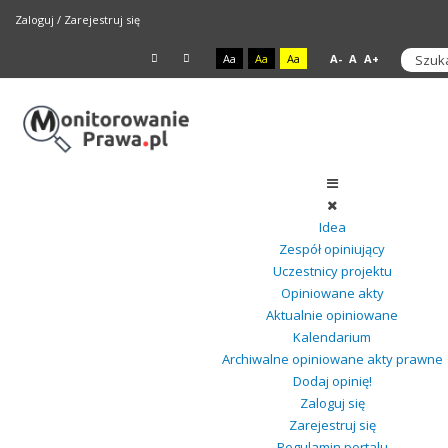
Zaloguj
/
Zarejestruj się
Aa
Aa
Aa
A-
A
A+
Idea
Zespół opiniujący
Uczestnicy projektu
Opiniowane akty
Aktualnie opiniowane
Kalendarium
Archiwalne opiniowane akty prawne
Dodaj opinię!
Zaloguj się
Zarejestruj się
Regulamin portalu