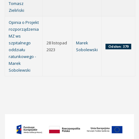
Tomasz
Zieliński
Opinia o Projekt
rozporządzenia
MZ ws
szpitalnego
28 listopad
Marek
Odsłon: 379
oddziału
2023
Sobolewski
ratunkowego -
Marek
Sobolewski